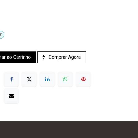
€
nar ao Carrinho
Comprar Agora