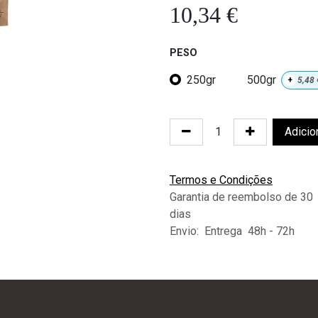
10,34
€
PESO
250gr
500gr
+
5,48
Adicio
Termos e Condições
Garantia de reembolso de 30
dias
Envio: Entrega 48h - 72h