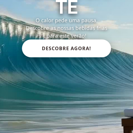
TE
O calor pede uma pausa.
Descobre as nossas bebidas frias
para este verão!
DESCOBRE AGORA!
Lig