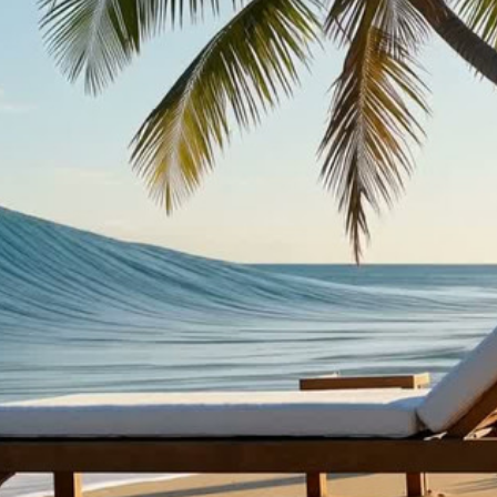
ue-se a nós
Contacte-nos
geral@skcoffee.com
+351 244 237 810