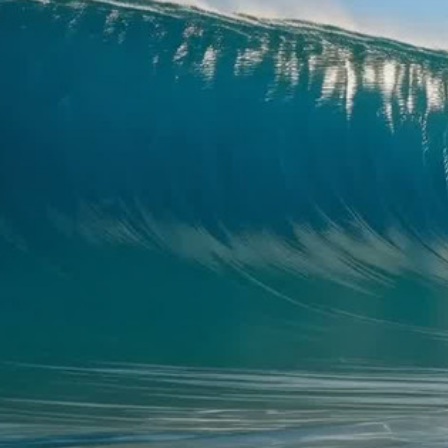
Links úteis
Início
Sobre nós
Candidata-te
Privacy Policy
Contacte-nos